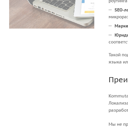
роутинга
SEO‑л
микрораз
Марке
Юриди
соответс
Такой по
языка ил
Преи
Kommutat
Локализа
разработ
Мы не пр