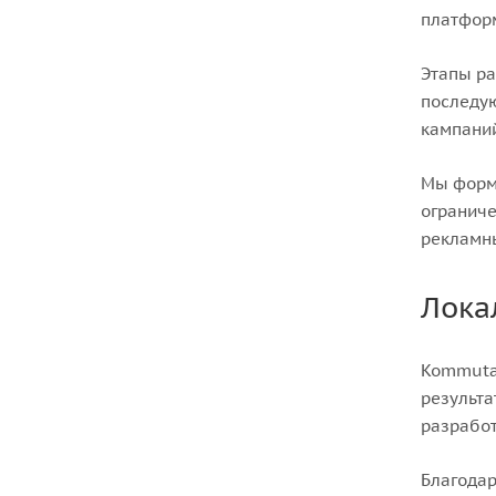
платформ
Этапы ра
последую
кампани
Мы форми
ограниче
рекламн
Лока
Kommutat
результа
разработ
Благодар