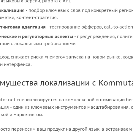
 языковых версий, работа с API.
окализация
- подбор ключевых слов под конкретный регион,
метки, контент‑стратегия.
тинговая адаптация
- тестирование офферов, call‑to‑actio
ческие и регуляторные аспекты
- предупреждения, полити
твии с локальными требованиями.
дход снижает риски «немого» запуска на новом рынке, когда
и интерфейса.
мущества локализации с Kommuta
or.net специализируется на комплексной оптимизации биз
ция - один из ключевых инструментов масштабирования, к
кой и маркетингом.
осто переносим ваш продукт на другой язык, а встраиваем