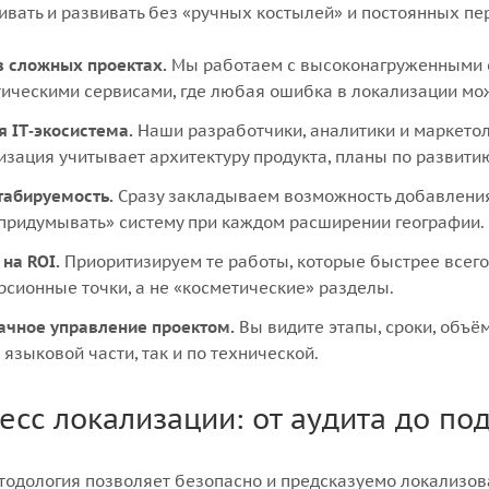
вать и развивать без «ручных костылей» и постоянных пе
в сложных проектах.
Мы работаем с высоконагруженными 
тическими сервисами, где любая ошибка в локализации мо
я IT‑экосистема.
Наши разработчики, аналитики и маркетол
изация учитывает архитектуру продукта, планы по развити
абируемость.
Сразу закладываем возможность добавления 
придумывать» систему при каждом расширении географии.
 на ROI.
Приоритизируем те работы, которые быстрее всего
рсионные точки, а не «косметические» разделы.
ачное управление проектом.
Вы видите этапы, сроки, объём
 языковой части, так и по технической.
есс локализации: от аудита до п
одология позволяет безопасно и предсказуемо локализова