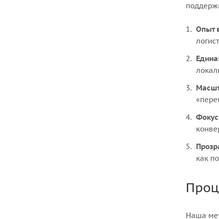
поддержи
Опыт 
логис
Едина
локал
Масшт
«пере
Фокус
конве
Прозр
как по
Проц
Наша мет