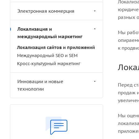
Локализа
юридичес
Электронная коммерция
разных о
Локализация и
Мы работ
международный маркетинг
опираемс
Локализация сайтов и приложений
к продв
Международный SEO и SEM
Кросс-культурный маркетинг
Лока
Инновации и новые
Перед ст
технологии
продаж и
увеличен
Мы оцени
локализа
приложен