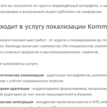
тате вы получаете не просто переведённый интерфейс, а ц
мулировка и визуальный акцент работают на конверсию.
входит в услугу локализации Komm
ваем полный цикл работ - от аудита и планирования до те
и. Команда включает лингвистов, UX‑специалистов, аналит
я сложных продуктов и высоконагруженных сервисов.
 компоненты услуги:
истическая локализация
- адаптация интерфейсов, контент
ов с учётом терминологии отрасли.
урная адаптация
- корректировка формулировок, визуальны
й аудитории (в том числе пользователей в Казани).
ческая интеграция
- внедрение мультиязычности в CMS, мо