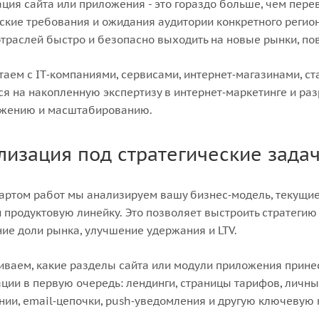
ция сайта или приложения - это гораздо больше, чем перево
кие требования и ожидания аудитории конкретного регион
траслей быстро и безопасно выходить на новые рынки, п
аем с IT‑компаниями, сервисами, интернет‑магазинами, с
я на накопленную экспертизу в интернет‑маркетинге и раз
ижению и масштабированию.
лизация под стратегические зада
артом работ мы анализируем вашу бизнес‑модель, текущие 
 продуктовую линейку. Это позволяет выстроить стратегию 
ие доли рынка, улучшение удержания и LTV.
ваем, какие разделы сайта или модули приложения прине
ции в первую очередь: лендинги, страницы тарифов, личны
ии, email‑цепочки, push‑уведомления и другую ключевую