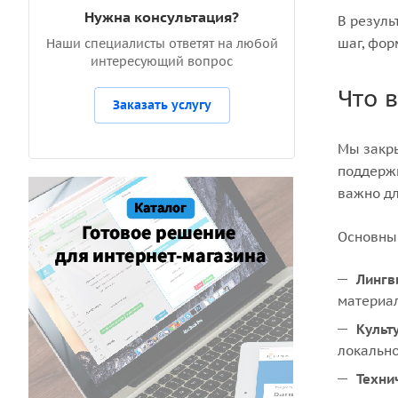
Нужна консультация?
В резуль
шаг, фор
Наши специалисты ответят на любой
интересующий вопрос
Что 
Заказать услугу
Мы закры
поддержк
важно дл
Основные
Лингв
материал
Культ
локально
Техни