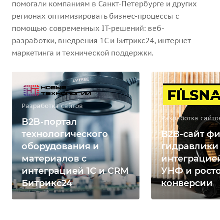
помогали компаниям в Санкт-Петербурге и других
регионах оптимизировать бизнес-процессы с
помощью современных IT-решений: веб-
разработки, внедрения 1С и Битрикс24, интернет-
маркетинга и технической поддержки.
Разработка сайтов
Разработка сайто
B2B-портал
технологического
B2B-сайт фи
оборудования и
гидравлики
материалов с
интеграцией
интеграцией 1С и CRM
УНФ и рост
Битрикс24
конверсии