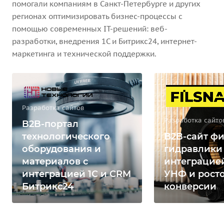
помогали компаниям в Санкт-Петербурге и других
регионах оптимизировать бизнес-процессы с
помощью современных IT-решений: веб-
разработки, внедрения 1С и Битрикс24, интернет-
маркетинга и технической поддержки.
Разработка сайтов
Разработка сайто
B2B-портал
технологического
B2B-сайт фи
оборудования и
гидравлики
материалов с
интеграцией
интеграцией 1С и CRM
УНФ и рост
Битрикс24
конверсии