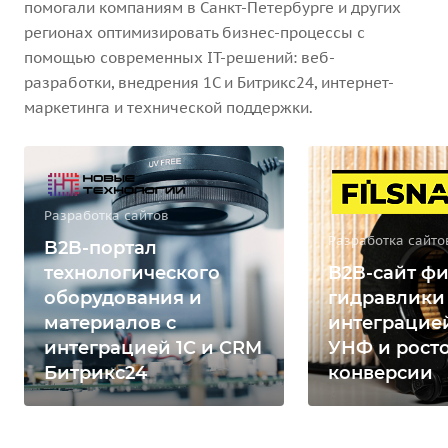
помогали компаниям в Санкт-Петербурге и других
регионах оптимизировать бизнес-процессы с
помощью современных IT-решений: веб-
разработки, внедрения 1С и Битрикс24, интернет-
маркетинга и технической поддержки.
Разработка сайтов
Разработка сайто
B2B-портал
технологического
B2B-сайт фи
оборудования и
гидравлики
материалов с
интеграцией
интеграцией 1С и CRM
УНФ и рост
Битрикс24
конверсии